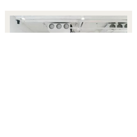
Siège
Galileo Global Education
8 rue des Pirogues de Bercy