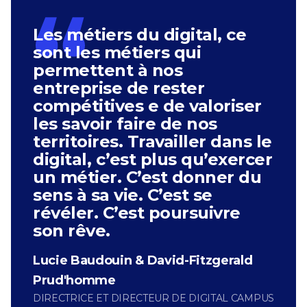
Digital Campus
Les métiers du digital, ce
95 Chem. Roger Martin, 13090 Aix-
en-Provence
sont les métiers qui
permettent à nos
Digital Campus
entreprise de rester
8 bis Rue de la Fontaine au Roi, 75011
Paris
compétitives e de valoriser
les savoir faire de nos
Digital Campus
territoires. Travailler dans le
3 Rue de la Haye, 67300
Schiltigheim
digital, c’est plus qu’exercer
un métier. C’est donner du
Digital Campus
sens à sa vie. C’est se
Rue 4, Dakar, Sénégal
révéler. C’est poursuivre
Digital Campus
son rêve.
Local 528, Parc 2000, 3 Rue
Theodore Drouhet, Le Port 97420,
La Réunion
Lucie Baudouin & David-Fitzgerald
Prud'homme
DIRECTRICE ET DIRECTEUR DE DIGITAL CAMPUS