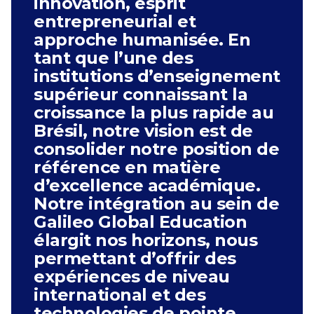
innovation, esprit
Cuiabá - MT, 78008-000, Brésil
entrepreneurial et
Multivix
approche humanisée. En
Rua Waldemar Nery Carneiro
tant que l’une des
Monteiro, 101 - Sala 2 - Boa Viagem,
Recife - PE, 51030-140, Brésil
institutions d’enseignement
supérieur connaissant la
Multivix
croissance la plus rapide au
R. Pedro Deps, n° 210 - Centro,
Muniz Freire - ES, 29380-000, Brésil
Brésil, notre vision est de
consolider notre position de
Multivix
référence en matière
Av. Gov. Dante Martins de Oliveira,
83E - Centro, Feliz Natal - MT,
d’excellence académique.
78885-000, Brésil
Notre intégration au sein de
Multivix
Galileo Global Education
Ed.Filhinha Brotas - R. Geraldo
élargit nos horizons, nous
Pereira, 11 - 3º Andar - Centro,
Colatina - ES, 29700-130, Brésil
permettant d’offrir des
expériences de niveau
Multivix
international et des
Rod. Jones dos Santos Neves, 40 -
Muquiçaba, Guarapari - ES, 29215-
technologies de pointe