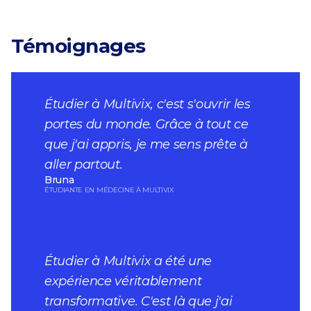
Témoignages
Étudier à Multivix, c'est s'ouvrir les
portes du monde. Grâce à tout ce
que j'ai appris, je me sens prête à
aller partout.
Bruna
ÉTUDIANTE EN MÉDECINE À MULTIVIX
Étudier à Multivix a été une
expérience véritablement
transformative. C'est là que j'ai