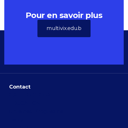
Pour en savoir plus
multivix.edu.b
Contact
GALILEO GLOBAL
EDUCATION
8 rue des Pirogues de
Bercy
75012 Paris, France